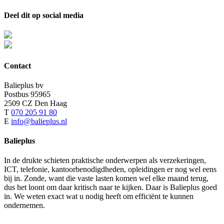
Deel dit op social media
Facebook
X
Reddit
LinkedIn
Tumblr
Pinterest
Vk
E-
mail
Contact
Balieplus bv
Postbus 95965
2509 CZ Den Haag
T
070 205 91 80
E
info@balieplus.nl
Balieplus
In de drukte schieten praktische onderwerpen als verzekeringen,
ICT, telefonie, kantoorbenodigdheden, opleidingen er nog wel eens
bij in. Zonde, want die vaste lasten komen wel elke maand terug,
dus het loont om daar kritisch naar te kijken. Daar is Balieplus goed
in. We weten exact wat u nodig heeft om efficiënt te kunnen
ondernemen.