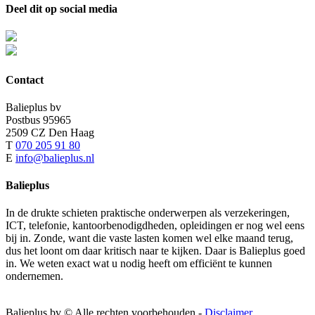
Deel dit op social media
Facebook
X
Reddit
LinkedIn
Tumblr
Pinterest
Vk
E-
mail
Contact
Balieplus bv
Postbus 95965
2509 CZ Den Haag
T
070 205 91 80
E
info@balieplus.nl
Balieplus
In de drukte schieten praktische onderwerpen als verzekeringen,
ICT, telefonie, kantoorbenodigdheden, opleidingen er nog wel eens
bij in. Zonde, want die vaste lasten komen wel elke maand terug,
dus het loont om daar kritisch naar te kijken. Daar is Balieplus goed
in. We weten exact wat u nodig heeft om efficiënt te kunnen
ondernemen.
Balieplus bv © Alle rechten voorbehouden -
Disclaimer